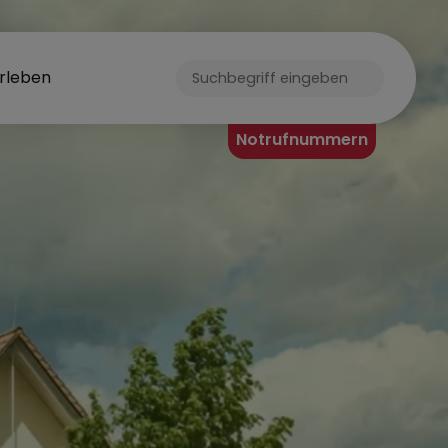
rleben
ORF
Notrufnummern