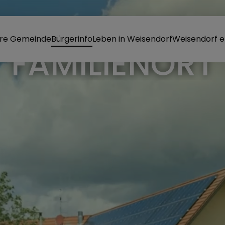
re Gemeinde
Bürgerinfo
Leben in Weisendorf
Weisendorf e
RKT WEISEND