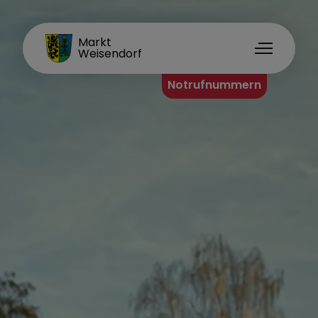
FAMILIENORT
Markt
Weisendorf
Notrufnummern