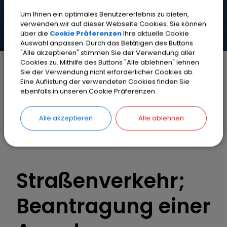
Um Ihnen ein optimales Benutzererlebnis zu bieten,
verwenden wir auf dieser Webseite Cookies. Sie können
über die
Cookie Präferenzen
Ihre aktuelle Cookie
Auswahl anpassen. Durch das Betätigen des Buttons
"Alle akzeptieren" stimmen Sie der Verwendung aller
Cookies zu. Mithilfe des Buttons "Alle ablehnen" lehnen
Sie der Verwendung nicht erforderlicher Cookies ab.
Eine Auflistung der verwendeten Cookies finden Sie
Markt Weisendorf
Bürgerinfo
Rathaus
ebenfalls in unseren Cookie Präferenzen.
Ihr Anliegen
Detail
Alle akzeptieren
Alle ablehnen
ZURÜCK
Straßenverkehr;
Beantragung einer