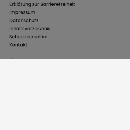
Erklärung zur Barrierefreiheit
Impressum
Datenschutz
Inhaltsverzeichnis
Schadensmelder
Kontakt
Öffnungszeiten
Montag 8:00 bis 12:00 Uhr
Dienstag 7:30 bis 12:00 Uhr
Mittwoch 8:00 bis 12:00 Uhr
Donnerstag 8:00 bis 12:00 Uhr 14:00 bis 18:00 Uhr
Freitag 8:00 bis 12:00 Uhr