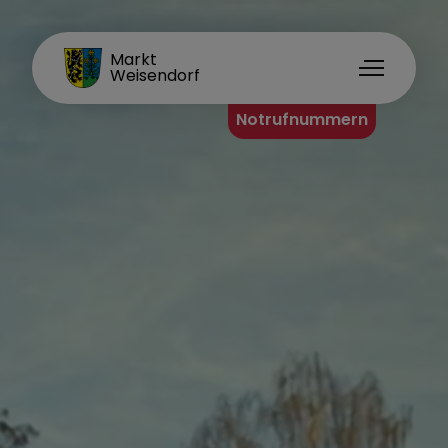
FAMILIENORT
Markt
Weisendorf
Notrufnummern