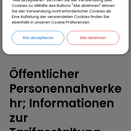
Cookies zu. Mithilfe des Buttons "Alle ablehnen" lehnen
Sie der Verwendung nicht erforderlicher Cookies ab.
Eine Auflistung der verwendeten Cookies finden Sie
Markt Weisendorf
Bürgerinfo
Rathaus
ebenfalls in unseren Cookie Präferenzen.
Ihr Anliegen
Detail
Alle akzeptieren
Alle ablehnen
ZURÜCK
Öffentlicher
Personennahverke
hr; Informationen
zur