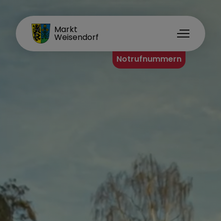
FAMILIENORT
Markt
Weisendorf
Notrufnummern