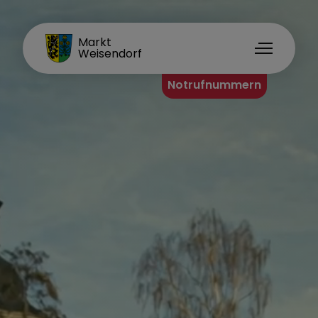
FAMILIENORT
Markt
Weisendorf
Notrufnummern