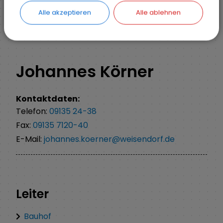
Alle akzeptieren
Alle ablehnen
ZURÜCK
Johannes Körner
Kontaktdaten:
Telefon:
09135 24-38
Fax:
09135 7120-40
E-Mail:
johannes.koerner@weisendorf.de
Leiter
Bauhof