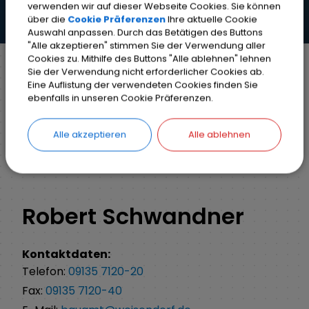
verwenden wir auf dieser Webseite Cookies. Sie können
über die
Cookie Präferenzen
Ihre aktuelle Cookie
Auswahl anpassen. Durch das Betätigen des Buttons
"Alle akzeptieren" stimmen Sie der Verwendung aller
Cookies zu. Mithilfe des Buttons "Alle ablehnen" lehnen
Sie der Verwendung nicht erforderlicher Cookies ab.
Eine Auflistung der verwendeten Cookies finden Sie
Markt Weisendorf
Bürgerinfo
Rathaus
ebenfalls in unseren Cookie Präferenzen.
Mitarbeiter A-Z
Detail
Alle akzeptieren
Alle ablehnen
ZURÜCK
Robert Schwandner
Kontaktdaten:
Telefon:
09135 7120-20
Fax:
09135 7120-40