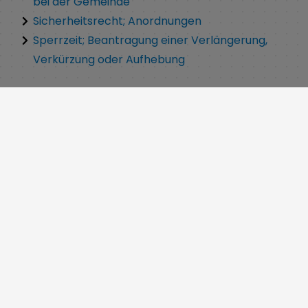
bei der Gemeinde
Sicherheitsrecht; Anordnungen
Sperrzeit; Beantragung einer Verlängerung,
Verkürzung oder Aufhebung
Service
Cookie Einstellungen
Erklärung zur Barrierefreiheit
Impressum
Datenschutz
Inhaltsverzeichnis