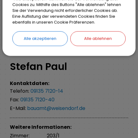
Cookies zu. Mithilfe des Buttons "Alle ablehnen" lehnen
Sie der Verwendung nicht erforderlicher Cookies ab.
Eine Auflistung der verwendeten Cookies finden Sie
Markt Weisendorf
Detail
ebenfalls in unseren Cookie Präferenzen.
Alle akzeptieren
Alle ablehnen
ZURÜCK
Stefan Paul
Kontaktdaten:
Telefon:
09135 7120-14
Fax:
09135 7120-40
E-Mail:
bauamt@weisendorf.de
Weitere Informationen:
Zimmer:
203/1