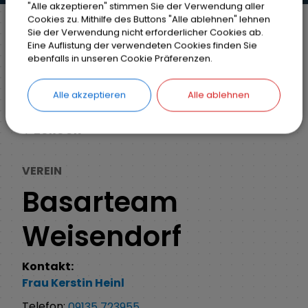
"Alle akzeptieren" stimmen Sie der Verwendung aller
Cookies zu. Mithilfe des Buttons "Alle ablehnen" lehnen
Sie der Verwendung nicht erforderlicher Cookies ab.
Eine Auflistung der verwendeten Cookies finden Sie
Markt Weisendorf
Unsere Gemeinde
ebenfalls in unseren Cookie Präferenzen.
Firmenverzeichnis
Detail
Alle akzeptieren
Alle ablehnen
ZURÜCK
VEREIN
Basarteam
Weisendorf
Kontakt:
Frau
Kerstin
Heinl
Telefon:
09135 723955