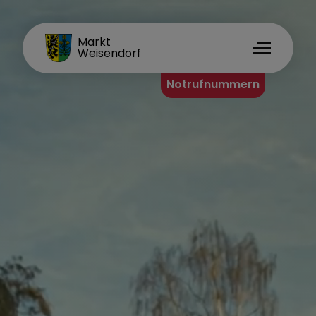
FAMILIENORT
Markt
Weisendorf
Notrufnummern