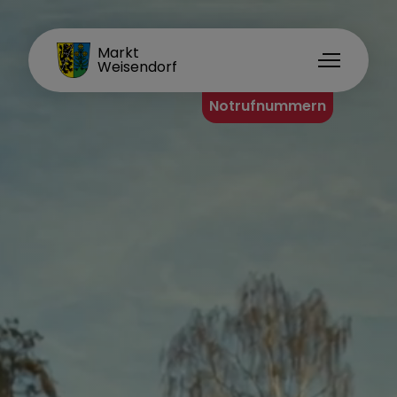
FAMILIENORT
Markt
Weisendorf
Notrufnummern