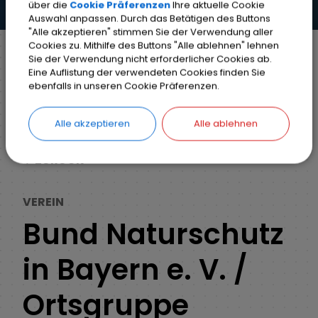
über die
Cookie Präferenzen
Ihre aktuelle Cookie
Auswahl anpassen. Durch das Betätigen des Buttons
"Alle akzeptieren" stimmen Sie der Verwendung aller
Cookies zu. Mithilfe des Buttons "Alle ablehnen" lehnen
Sie der Verwendung nicht erforderlicher Cookies ab.
Eine Auflistung der verwendeten Cookies finden Sie
Markt Weisendorf
Weisendorf erleben
ebenfalls in unseren Cookie Präferenzen.
Vereine und Verbände
Detail
Alle akzeptieren
Alle ablehnen
ZURÜCK
VEREIN
Bund Naturschutz
in Bayern e. V. /
Ortsgruppe