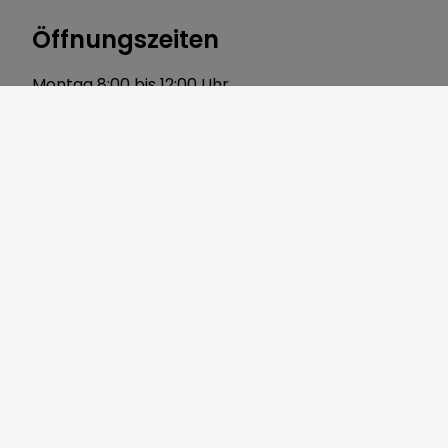
Öffnungszeiten
Montag 8:00 bis 12:00 Uhr
Dienstag 7:30 bis 12:00 Uhr
Mittwoch 8:00 bis 12:00 Uhr
Donnerstag 8:00 bis 12:00 Uhr 14:00 bis 18:00 Uhr
Freitag 8:00 bis 12:00 Uhr
Über uns
Gerbersleite 2
91085 Weisendorf
Telefon:
09135 7120-0
Fax: 09135 7120-40
Mail:
markt@weisendorf.de