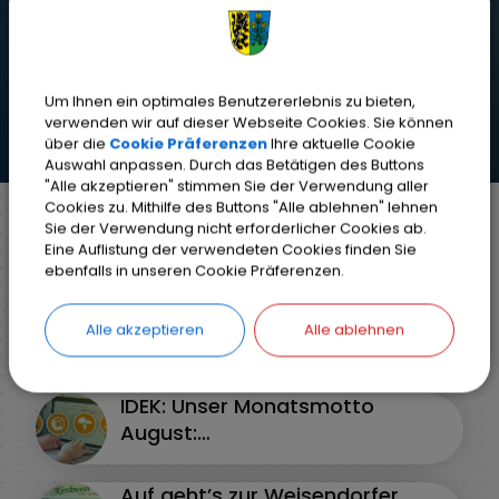
Um Ihnen ein optimales Benutzererlebnis zu bieten,
verwenden wir auf dieser Webseite Cookies. Sie können
über die
Cookie Präferenzen
Ihre aktuelle Cookie
Auswahl anpassen. Durch das Betätigen des Buttons
"Alle akzeptieren" stimmen Sie der Verwendung aller
Cookies zu. Mithilfe des Buttons "Alle ablehnen" lehnen
Aktuelles aus dem Markt
Sie der Verwendung nicht erforderlicher Cookies ab.
Eine Auflistung der verwendeten Cookies finden Sie
Weisendorf
ebenfalls in unseren Cookie Präferenzen.
Bitte Warnmeldungen in der
Alle akzeptieren
Alle ablehnen
Heimat-Info App aktivieren
IDEK: Unser Monatsmotto
August:
Klimaanpassung/Katastrophe
nschutz/vulnerable Gruppen
Auf geht’s zur Weisendorfer