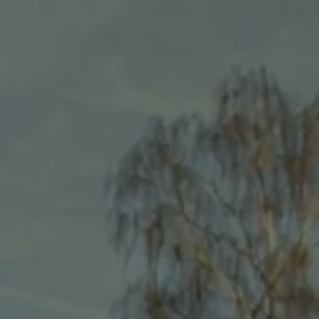
virtuelles Amt
Standesamt
Friedhöfe
Marktgemeinderat
Seniorenbeirat
Behindertenbeauftragter
Wahl Ortssprecher
Ortsrecht (Satzungen und Verordnungen)