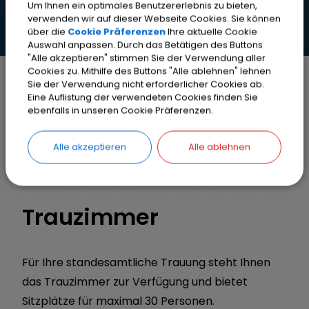
Um Ihnen ein optimales Benutzererlebnis zu bieten,
verwenden wir auf dieser Webseite Cookies. Sie können
über die
Cookie Präferenzen
Ihre aktuelle Cookie
Auswahl anpassen. Durch das Betätigen des Buttons
"Alle akzeptieren" stimmen Sie der Verwendung aller
Cookies zu. Mithilfe des Buttons "Alle ablehnen" lehnen
Sie der Verwendung nicht erforderlicher Cookies ab.
Eine Auflistung der verwendeten Cookies finden Sie
Markt Weisendorf
Bürgerinfo
ebenfalls in unseren Cookie Präferenzen.
Standesamt
Trauzimmer
Alle akzeptieren
Alle ablehnen
Trauzimmer
Für Ihre standesamtliche Trauung steht Ihnen
das Trauzimmer zur Verfügung und bietet
Sitzplätze für maximal 30 Personen.