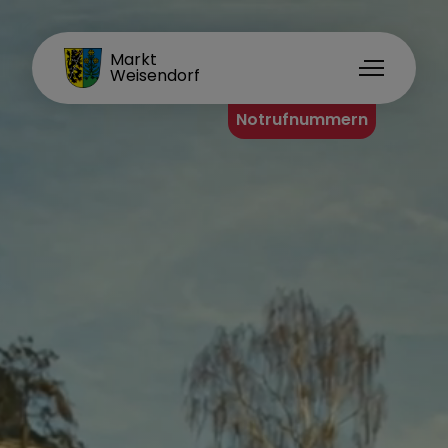
FAMILIENORT
Markt
Weisendorf
Notrufnummern
Organisationsstruktur
Erster Bürgermeister
Standesamt
Hauptamt
Bauamt