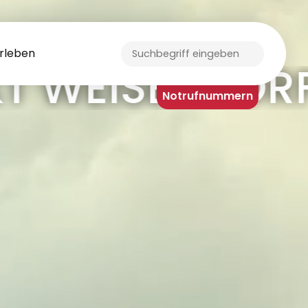
rleben
ORF
Notrufnummern