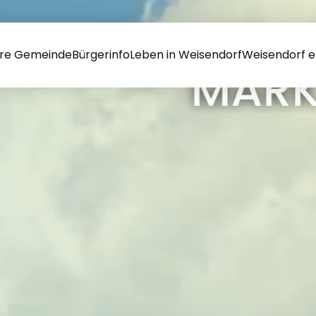
re Gemeinde
Bürgerinfo
Leben in Weisendorf
Weisendorf e
RKT WEISEND