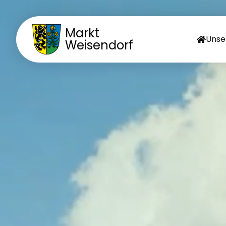
Markt
Unse
Weisendorf
MA