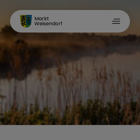
Markt
Weisendorf
Weisendorf erleben
Vereine und Verbände
Sehenswürdigkeiten
Heimat-Info App
Sporteinrichtungen