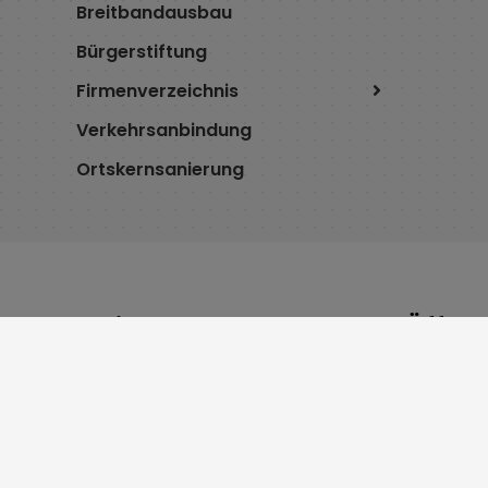
Breitbandausbau
Bürgerstiftung
Firmenverzeichnis
Verkehrsanbindung
Ortskernsanierung
Service
Öffnu
Cookie Einstellungen
Montag 8:
Erklärung zur Barrierefreiheit
Dienstag 7
Impressum
Mittwoch 
Datenschutz
Donnersta