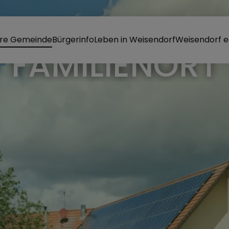
re Gemeinde
Bürgerinfo
Leben in Weisendorf
Weisendorf e
RKT WEISEND