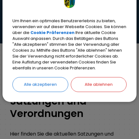
Um Ihnen ein optimales Benutzererlebnis zu bieten,
verwenden wir auf dieser Webseite Cookies. Sie können
über die
Cookie Präferenzen
Ihre aktuelle Cookie
Auswahl anpassen. Durch das Betätigen des Buttons
"Alle akzeptieren" stimmen Sie der Verwendung aller
Cookies zu. Mithilfe des Buttons "Alle ablehnen" lehnen
Sie der Verwendung nicht erforderlicher Cookies ab.
Eine Auflistung der verwendeten Cookies finden Sie
Markt Weisendorf
Bürgerinfo
ebenfalls in unseren Cookie Präferenzen.
Ortsrecht (Satzungen und Verordnungen)
Alle akzeptieren
Alle ablehnen
Satzungen und
Verordnungen
Hier finden Sie die aktuellen Satzungen und