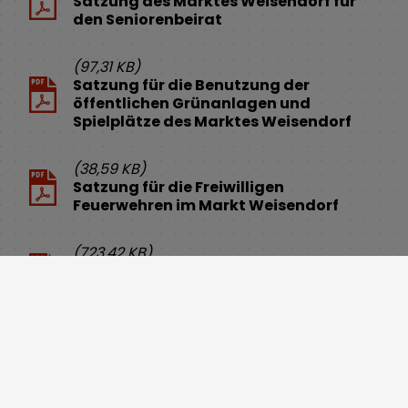
Satzung des Marktes Weisendorf für
den Seniorenbeirat
(97,31 KB)
Satzung für die Benutzung der
öffentlichen Grünanlagen und
Spielplätze des Marktes Weisendorf
(38,59 KB)
Satzung für die Freiwilligen
Feuerwehren im Markt Weisendorf
(723,42 KB)
Satzung Regelung von Fragen des örtl.
Gemeindeverfassungsrecht 2020
(3,09 MB)
Satzung über Aufwendungs- und
Kostenersatz für Einsätze und andere
Leistungen gemeindlicher Feuerwehren