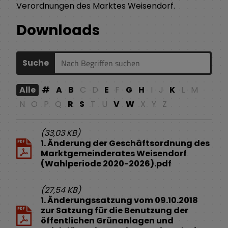
Verordnungen des Marktes Weisendorf.
Downloads
Suche
Alle
#
A
B
C
D
E
F
G
H
I
J
K
L
M
N
O
P
Q
R
S
T
U
V
W
X
Y
Z
(33,03 KB)
1. Änderung der Geschäftsordnung des
Marktgemeinderates Weisendorf
(Wahlperiode 2020-2026).pdf
(27,54 KB)
1. Änderungssatzung vom 09.10.2018
zur Satzung für die Benutzung der
öffentlichen Grünanlagen und