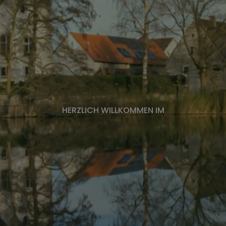
virtuelles Amt
Standesamt
Friedhöfe
Marktgemeinderat
HERZLICH WILLKOMMEN IM
Seniorenbeirat
Behindertenbeauftragter
Wahl Ortssprecher
Ortsrecht (Satzungen und Verordnungen)