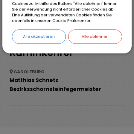
Cookies zu. Mithilfe des Buttons "Alle ablehnen" lehnen
Sie der Verwendung nicht erforderlicher Cookies ab.
Eine Auflistung der verwendeten Cookies finden Sie
Markt Weisendorf
Bürgerinfo
ebenfalls in unseren Cookie Präferenzen.
Ver- und Entsorgung
Kaminkehrer
Alle akzeptieren
Alle ablehnen
Kaminkehrer
CADOLZBURG
Matthias Schnetz
Bezirksschornsteinfegermeister