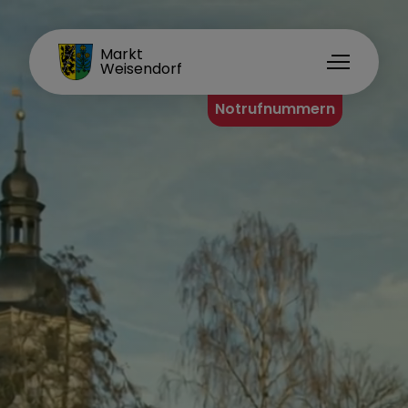
FAMILIENORT
Markt
Weisendorf
Notrufnummern
Bürgerinfo
Rathaus
Wahlen
Weisendorf Aktuell
Notrufnummern