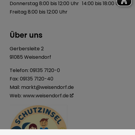
Donnerstag 8:00 bis 12:00 Uhr 14:00 bis 18:00 Uhr
Freitag 8:00 bis 12:00 Uhr
Über uns
Gerbersleite 2
91085 Weisendorf
Telefon:
09135 7120-0
Fax: 09135 7120-40
Mail:
markt@weisendorf.de
Web:
www.weisendorf.de